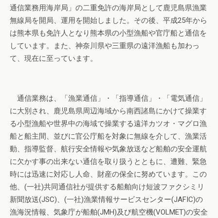
通信業務用海岸局」の二重免許の海岸局として鹿児島県漁業
無線局を開局、運用を開始しました。その後、平成25年から
は熊本県も免許人となり熊本県の小型漁船や官庁船と通信を
しています。また、神奈川県や三重県の遠洋漁船も加わっ
て、現在に至っています。
通信業務は、「漁業通信」・「指導通信」・「電気通信」
に大別され、鹿児島県周辺海域から南西諸島にかけて操業す
る小型漁船や世界中の海域で操業する遠洋カツオ・マグロ漁
船と船主間、並びに官公庁船を対象に無線を介して、漁業活
動、指導監督、航行安全情報や気象放送など船舶の安全運航
に欠かす事の出来ない通信を取り扱うとともに、遭難、緊急
時には迅速に対応し人命、財産の保全に努めています。この
他、(一社)共同通信社が提供する船舶向け短波ファクシミリ
新聞放送(JSC)、(一社)漁業情報サービスセンター(JAFIC)の
漁海況情報、気象庁が船舶(JMH)及び航空機(VOLMET)の安全