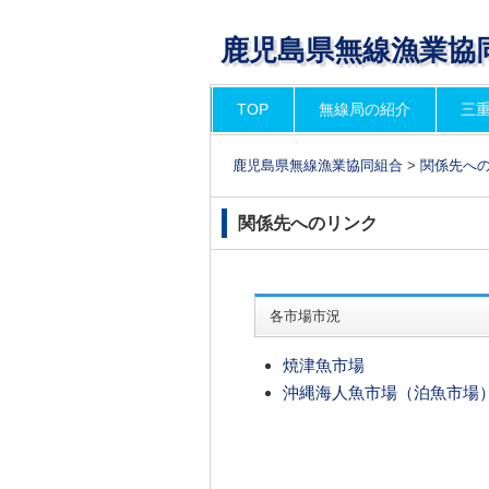
鹿児島県無線漁業協
コ
TOP
無線局の紹介
三
メインメニュー
ン
テ
鹿児島県無線漁業協同組合
>
関係先へ
ン
ツ
関係先へのリンク
へ
移
動
各市場市況
焼津魚市場
沖縄海人魚市場（泊魚市場