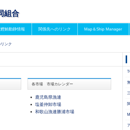
同組合
重鰹鮪動静情報
関係先へのリンク
Map＆Ship Manager
のリンク
T
各市場 市場カレンダー
鹿児島県漁連
）
塩釜仲卸市場
和歌山漁連勝浦市場
M