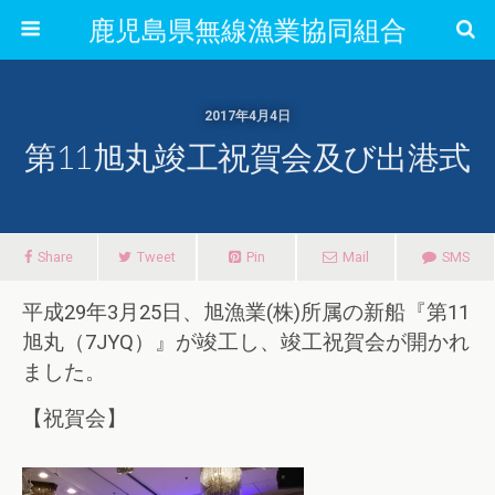
鹿児島県無線漁業協同組合
2017年4月4日
第11旭丸竣工祝賀会及び出港式
Share
Tweet
Pin
Mail
SMS
平成29年3月25日、旭漁業(株)所属の新船『第11
旭丸（7JYQ）』が竣工し、
竣工祝賀会が開かれ
ました。
【祝賀会】