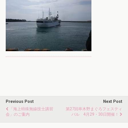
Previous Post
Next Post
「海上特殊無線技士講習
第27回串木野まぐろフェスティ
会」のご案内
バル 4月29・30日開催！