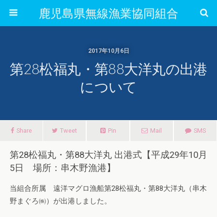
鹿児島県無線漁業協同組合
2017年10月6日
第28松福丸・第88大洋丸の出港
について
Share
Tweet
Pin
Mail
SMS
第28松福丸・第88大洋丸 出港式【平成29年10月
5日 場所：串木野漁港】
当組合所属 遠洋マグロ漁船第28松福丸・第88大洋丸（串木
野まぐろ㈱）が出港しました。